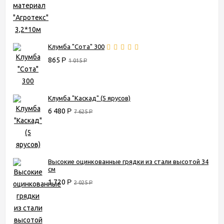
Клумба "Сота" 300
865
Р
1 015
Р
Клумба "Каскад" (5 ярусов)
6 480
Р
7 625
Р
Высокие оцинкованные грядки из стали высотой 34
см
1 720
Р
2 025
Р