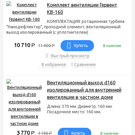
Комплект вентиляции Гервент
все
детали
КВ-160
нано
КОМПЛЕКТАЦИЯ: ротационная турбина
дефлектора отливаются на поточной линии, поэтому
"Нанодефлектор", проходной элемент, вентиляционный
каждая деталь изготавливается идеального качества;
выход изолированный (с уплотнителем)
благодаря продуманным креплениям и многочисленным
ребрам жесткости нанодефлектор имеет прочную
10 710
Р
конструкцию и выдерживает сильные механические
11 900
Р
Купить
В наличии
нагрузки;
Быстрый просмотр
при производстве используются качественные
подшипники, которые при необходимости можно
В избранное
Сравнение
заменять;
нанодефлекторы работают бесшумно,
разбалансировки нет как в начале, так и в течение
Вентиляционный выход d160
дальнейшей работы.
изолированный для внутренней
Нанодефлекторы для
вентиляции в частном доме
вентиляции в Казани
Длина: 370 мм. Диаметр: 160 мм.
Посадочное место: 160 мм.
Купить нанодефлекторы для вентиляции дачи можно в нашем
интернет-магазине
Сибирские грядки
от производителя. Вы
можете оформить заказ и доставку вентиляционного
3 770
Р
4 190
Р
Купить
В наличии