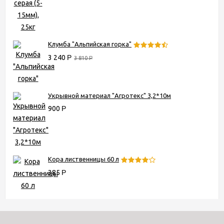
Клумба "Альпийская горка"
3 240
Р
3 810
Р
Укрывной материал "Агротекс" 3,2*10м
900
Р
Кора лиственницы 60 л
385
Р